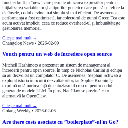
funcției built-in "new" care permite utilizarea expresiilor pentru
inițializarea variabilelor și a tipurilor generice care pot să se refere la
ele însele, codul devine mai simplu și mai eficient. De asemenea,
performanța a fost optimizată, iar colectorul de gunoi Green Tea este
acum activat implicit, ceea ce reduce overhead-ul și îmbunătățește
gestionarea memoriei.
Citește mai mult
→
Changelog News
•
2026-02-09
Vouch pentru un web de încredere open source
Mitchell Hashimoto a prezentat un sistem de management al
încrederii pentru open source, în timp ce Nicholas Carlini și echipa
sa au dezvoltat un compilator C. De asemenea, Stephan Schwab a
explorat istoria înlocuirii dezvoltatorilor, iar Sophie Koonin își
exprimă nelămurirea față de entuziasmul crescut pentru codul
generat de modele LLM. În plus, NanClaw se prezintă ca o
alternativă la OpenClaw.
Citește mai mult
→
Golang Weekly
•
2026-02-06
Are there costs asociate cu ”boilerplate”-ul în Go?