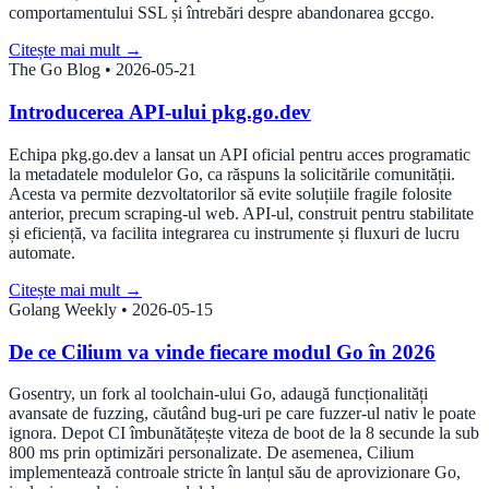
comportamentului SSL și întrebări despre abandonarea gccgo.
Citește mai mult
→
The Go Blog
•
2026-05-21
Introducerea API-ului pkg.go.dev
Echipa pkg.go.dev a lansat un API oficial pentru acces programatic
la metadatele modulelor Go, ca răspuns la solicitările comunității.
Acesta va permite dezvoltatorilor să evite soluțiile fragile folosite
anterior, precum scraping-ul web. API-ul, construit pentru stabilitate
și eficiență, va facilita integrarea cu instrumente și fluxuri de lucru
automate.
Citește mai mult
→
Golang Weekly
•
2026-05-15
De ce Cilium va vinde fiecare modul Go în 2026
Gosentry, un fork al toolchain-ului Go, adaugă funcționalități
avansate de fuzzing, căutând bug-uri pe care fuzzer-ul nativ le poate
ignora. Depot CI îmbunătățește viteza de boot de la 8 secunde la sub
800 ms prin optimizări personalizate. De asemenea, Cilium
implementează controale stricte în lanțul său de aprovizionare Go,