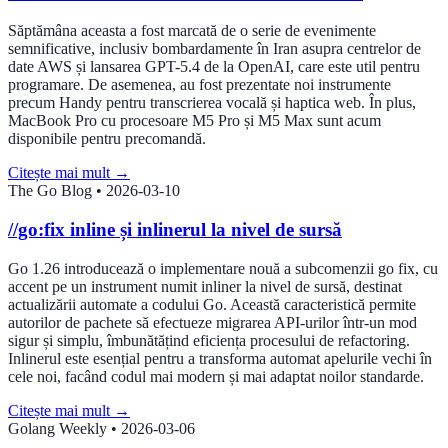
Săptămâna aceasta a fost marcată de o serie de evenimente
semnificative, inclusiv bombardamente în Iran asupra centrelor de
date AWS și lansarea GPT-5.4 de la OpenAI, care este util pentru
programare. De asemenea, au fost prezentate noi instrumente
precum Handy pentru transcrierea vocală și haptica web. În plus,
MacBook Pro cu procesoare M5 Pro și M5 Max sunt acum
disponibile pentru precomandă.
Citește mai mult
→
The Go Blog
•
2026-03-10
//go:fix inline și inlinerul la nivel de sursă
Go 1.26 introducează o implementare nouă a subcomenzii go fix, cu
accent pe un instrument numit inliner la nivel de sursă, destinat
actualizării automate a codului Go. Această caracteristică permite
autorilor de pachete să efectueze migrarea API-urilor într-un mod
sigur și simplu, îmbunătățind eficiența procesului de refactoring.
Inlinerul este esențial pentru a transforma automat apelurile vechi în
cele noi, facând codul mai modern și mai adaptat noilor standarde.
Citește mai mult
→
Golang Weekly
•
2026-03-06