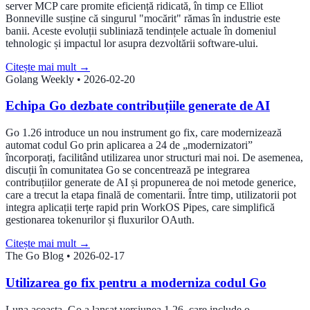
server MCP care promite eficiență ridicată, în timp ce Elliot
Bonneville susține că singurul "mocărit" rămas în industrie este
banii. Aceste evoluții subliniază tendințele actuale în domeniul
tehnologic și impactul lor asupra dezvoltării software-ului.
Citește mai mult
→
Golang Weekly
•
2026-02-20
Echipa Go dezbate contribuțiile generate de AI
Go 1.26 introduce un nou instrument go fix, care modernizează
automat codul Go prin aplicarea a 24 de „modernizatori”
încorporați, facilitând utilizarea unor structuri mai noi. De asemenea,
discuții în comunitatea Go se concentrează pe integrarea
contribuțiilor generate de AI și propunerea de noi metode generice,
care a trecut la etapa finală de comentarii. Între timp, utilizatorii pot
integra aplicații terțe rapid prin WorkOS Pipes, care simplifică
gestionarea tokenurilor și fluxurilor OAuth.
Citește mai mult
→
The Go Blog
•
2026-02-17
Utilizarea go fix pentru a moderniza codul Go
Luna aceasta, Go a lansat versiunea 1.26, care include o