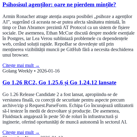
Psihosisul agenților: oare ne pierdem mințile?
Armin Ronacher atrage atenția asupra posibilei „psihoze a agenților
AI”, sugerând că aceasta ne-ar putea afecta sănătatea mintală, în
timp ce Dan Abramov prezintă AT Protocol ca un sistem de fișiere
sociale. De asemenea, Ethan McCue discută despre modele esențiale
în Postgres, iar Lea Verou subliniază problemele cu dependențele
web, cerând soluții rapide. RepoBar se dovedește util prin
menținerea vizibilității muncii pe GitHub fără a necesita deschiderea
unui browser.
Citește mai mult
→
Golang Weekly
•
2026-01-16
Go 1.26 RC2, Go 1.25.6 și Go 1.24.12 lansate
Go 1.26 Release Candidate 2 a fost lansat, apropiindu-se de
versiunea finală, cu corecții de securitate pentru aspecte precum
archive/zip și Request.ParseForm. Echipa Go încurajează utilizatorii
să-l testeze în medii de dezvoltare și producție. De asemenea,
Fluidstack angajează în peste 50 de roluri în infrastructură și
inginerie, oferind oportunități de muncă autonomă în sectorul AI.
Citește mai mult
→