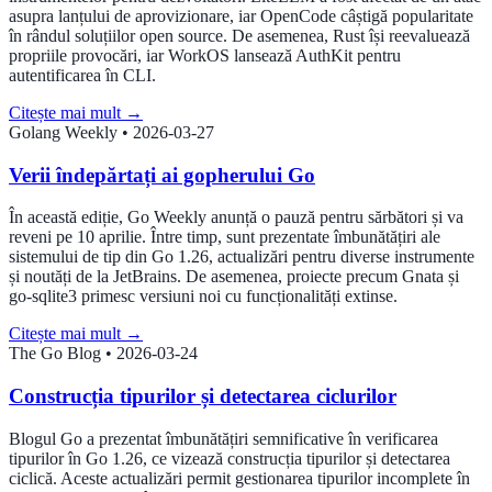
asupra lanțului de aprovizionare, iar OpenCode câștigă popularitate
în rândul soluțiilor open source. De asemenea, Rust își reevaluează
propriile provocări, iar WorkOS lansează AuthKit pentru
autentificarea în CLI.
Citește mai mult
→
Golang Weekly
•
2026-03-27
Verii îndepărtați ai gopherului Go
În această ediție, Go Weekly anunță o pauză pentru sărbători și va
reveni pe 10 aprilie. Între timp, sunt prezentate îmbunătățiri ale
sistemului de tip din Go 1.26, actualizări pentru diverse instrumente
și noutăți de la JetBrains. De asemenea, proiecte precum Gnata și
go-sqlite3 primesc versiuni noi cu funcționalități extinse.
Citește mai mult
→
The Go Blog
•
2026-03-24
Construcția tipurilor și detectarea ciclurilor
Blogul Go a prezentat îmbunătățiri semnificative în verificarea
tipurilor în Go 1.26, ce vizează construcția tipurilor și detectarea
ciclică. Aceste actualizări permit gestionarea tipurilor incomplete în