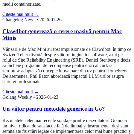
medii containerizate.
Citește mai mult
→
Changelog News
•
2026-01-26
Clawdbot generează o cerere masivă pentru Mac
Minis
Vânzările de Mac Mini au fost impulsionate de Clawdbot, în timp ce
Swizec Teller discută despre viitorul ingineriei software, axat pe
rolul de Site Reliability Engineering (SRE). Daniel Stenberg a decis
să încheie programul de recompense pentru erori al curl, iar
zerobrew adaptează concepte inovatoare din uv pentru Homebrew.
De asemenea, Phil Eaton abordează impactul LLM-urilor asupra
carierei profesionale.
Citește mai mult
→
Golang Weekly
•
2026-01-23
Un viitor pentru metodele generice în Go?
Rezultatele celei mai recente sondaje printre dezvoltatorii Go arată
un nivel ridicat de satisfacție față de limbaj și instrumente, deși sunt
semnalate frustrări legate de implementarea celor mai bune practici și