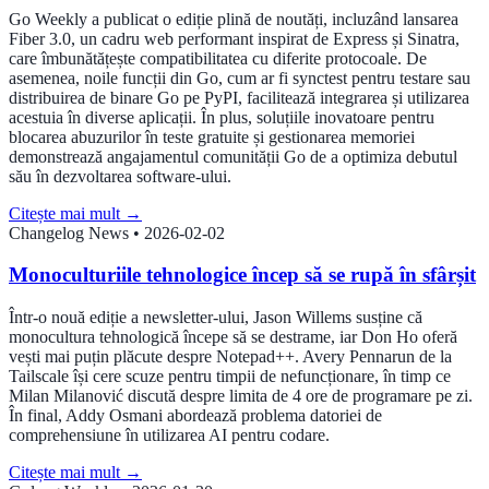
Go Weekly a publicat o ediție plină de noutăți, incluzând lansarea
Fiber 3.0, un cadru web performant inspirat de Express și Sinatra,
care îmbunătățește compatibilitatea cu diferite protocoale. De
asemenea, noile funcții din Go, cum ar fi synctest pentru testare sau
distribuirea de binare Go pe PyPI, facilitează integrarea și utilizarea
acestuia în diverse aplicații. În plus, soluțiile inovatoare pentru
blocarea abuzurilor în teste gratuite și gestionarea memoriei
demonstrează angajamentul comunității Go de a optimiza debutul
său în dezvoltarea software-ului.
Citește mai mult
→
Changelog News
•
2026-02-02
Monoculturiile tehnologice încep să se rupă în sfârșit
Într-o nouă ediție a newsletter-ului, Jason Willems susține că
monocultura tehnologică începe să se destrame, iar Don Ho oferă
vești mai puțin plăcute despre Notepad++. Avery Pennarun de la
Tailscale își cere scuze pentru timpii de nefuncționare, în timp ce
Milan Milanović discută despre limita de 4 ore de programare pe zi.
În final, Addy Osmani abordează problema datoriei de
comprehensiune în utilizarea AI pentru codare.
Citește mai mult
→