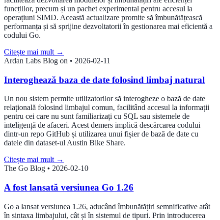
funcțiilor, precum și un pachet experimental pentru accesul la
operațiuni SIMD. Această actualizare promite să îmbunătățească
performanța și să sprijine dezvoltatorii în gestionarea mai eficientă a
codului Go.
Citește mai mult
→
Ardan Labs Blog on
•
2026-02-11
Interoghează baza de date folosind limbaj natural
Un nou sistem permite utilizatorilor să interogheze o bază de date
relațională folosind limbajul comun, facilitând accesul la informații
pentru cei care nu sunt familiarizați cu SQL sau sistemele de
inteligență de afaceri. Acest demers implică descărcarea codului
dintr-un repo GitHub și utilizarea unui fișier de bază de date cu
datele din dataset-ul Austin Bike Share.
Citește mai mult
→
The Go Blog
•
2026-02-10
A fost lansată versiunea Go 1.26
Go a lansat versiunea 1.26, aducând îmbunătățiri semnificative atât
în sintaxa limbajului, cât și în sistemul de tipuri. Prin introducerea