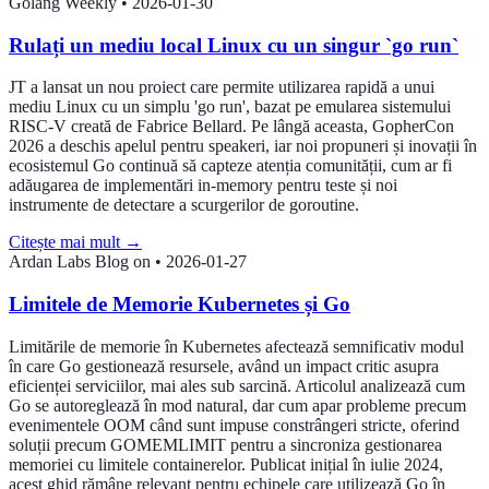
Golang Weekly
•
2026-01-30
Rulați un mediu local Linux cu un singur `go run`
JT a lansat un nou proiect care permite utilizarea rapidă a unui
mediu Linux cu un simplu 'go run', bazat pe emularea sistemului
RISC-V creată de Fabrice Bellard. Pe lângă aceasta, GopherCon
2026 a deschis apelul pentru speakeri, iar noi propuneri și inovații în
ecosistemul Go continuă să capteze atenția comunității, cum ar fi
adăugarea de implementări in-memory pentru teste și noi
instrumente de detectare a scurgerilor de goroutine.
Citește mai mult
→
Ardan Labs Blog on
•
2026-01-27
Limitele de Memorie Kubernetes și Go
Limitările de memorie în Kubernetes afectează semnificativ modul
în care Go gestionează resursele, având un impact critic asupra
eficienței serviciilor, mai ales sub sarcină. Articolul analizează cum
Go se autoreglează în mod natural, dar cum apar probleme precum
evenimentele OOM când sunt impuse constrângeri stricte, oferind
soluții precum GOMEMLIMIT pentru a sincroniza gestionarea
memoriei cu limitele containerelor. Publicat inițial în iulie 2024,
acest ghid rămâne relevant pentru echipele care utilizează Go în