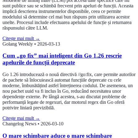
Modelele de limbaj mare (LLM) pot accesa date specifice care nu
sunt publice sau se schimbă frecvent prin apeluri de funcții. Aceasta
implică descrierea instrumentelor disponibile, ceea ce permite
modelului să determine cel mai bun răspuns prin utilizarea acestor
unelte. Procesul include efectuarea apelului de funcție și returnarea
răspunsului către LLM.
Citește mai mult
→
Golang Weekly
•
2026-03-13
Cum „go fix” mai inteligent din Go 1.26 rescrie
apelurile de funcții deprecate
Go 1.26 introducează o nouă directivă //go:fix, care permite autorilor
de pachete să înlocuiească automat funcțiile deprecate cu cele
moderne, îmbunătățind astfel întreținerea codului. De asemenea, un
nou pachet uuid va fi inclus în Go, reducând necesitatea unor
dependențe externe. Pe lângă acestea, s-au discutat probleme de
performanță legate de regexuri, dar motorul regex din Go oferă
potrivire liniară previzibilă.
Citește mai mult
→
Changelog News
•
2026-03-10
O mare schimbare aduce o mare schimbare