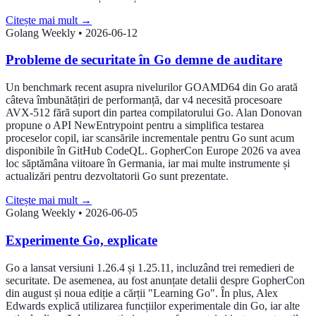
Citește mai mult
→
Golang Weekly
•
2026-06-12
Probleme de securitate în Go demne de auditare
Un benchmark recent asupra nivelurilor GOAMD64 din Go arată
câteva îmbunătățiri de performanță, dar v4 necesită procesoare
AVX-512 fără suport din partea compilatorului Go. Alan Donovan
propune o API NewEntrypoint pentru a simplifica testarea
proceselor copil, iar scansările incrementale pentru Go sunt acum
disponibile în GitHub CodeQL. GopherCon Europe 2026 va avea
loc săptămâna viitoare în Germania, iar mai multe instrumente și
actualizări pentru dezvoltatorii Go sunt prezentate.
Citește mai mult
→
Golang Weekly
•
2026-06-05
Experimente Go, explicate
Go a lansat versiuni 1.26.4 și 1.25.11, incluzând trei remedieri de
securitate. De asemenea, au fost anunțate detalii despre GopherCon
din august și noua ediție a cărții "Learning Go". În plus, Alex
Edwards explică utilizarea funcțiilor experimentale din Go, iar alte