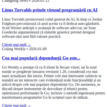
Changelog News
•
2026-01-12
Linus Torvalds prinde virusul programării cu AI
Linus Torvalds promovează codul generat de AI, în timp ce Jordan
Fulghum preconizează că anul acesta va fi dedicat auto-găzduirii.
Scott Werner anticipă o avalanșă de software adecvat, iar Sean
Goedecke argumentează că sfaturile generice privind designul
software-ului sunt fără valoare practică.
Citește mai mult
→
Golang Weekly
•
2026-01-09
Cea mai populară dependență Go este...
Go Weekly a anunțat că va fi trimis în fiecare vineri, iar în noul
număr se pregătește lansarea versiunii 1.26, considerată cea mai
mare actualizare din istorie. Printre cele mai interesante subiecte se
numără un tur interactiv care evidențiază noile funcționalități și un
articol despre cele mai populare dependențe Go. De asemenea, se
discută despre instrumente de dezvoltare și tehnici pentru
optimizarea performanței în Go, inclusiv o metodă ingenioasă pentru
transformarea programelor Go în scripturi ușor de utilizat.
Citește mai mult
→