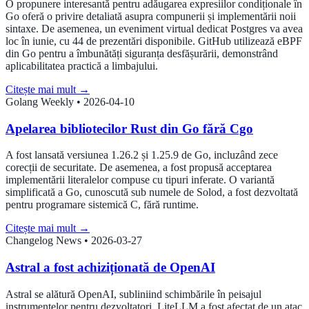
O propunere interesantă pentru adăugarea expresiilor condiționale în
Go oferă o privire detaliată asupra compunerii și implementării noii
sintaxe. De asemenea, un eveniment virtual dedicat Postgres va avea
loc în iunie, cu 44 de prezentări disponibile. GitHub utilizează eBPF
din Go pentru a îmbunătăți siguranța desfășurării, demonstrând
aplicabilitatea practică a limbajului.
Citește mai mult
→
Golang Weekly
•
2026-04-10
Apelarea bibliotecilor Rust din Go fără Cgo
A fost lansată versiunea 1.26.2 și 1.25.9 de Go, incluzând zece
corecții de securitate. De asemenea, a fost propusă acceptarea
implementării literalelor compuse cu tipuri inferate. O variantă
simplificată a Go, cunoscută sub numele de Solod, a fost dezvoltată
pentru programare sistemică C, fără runtime.
Citește mai mult
→
Changelog News
•
2026-03-27
Astral a fost achiziționată de OpenAI
Astral se alătură OpenAI, subliniind schimbările în peisajul
instrumentelor pentru dezvoltatori. LiteLLM a fost afectat de un atac