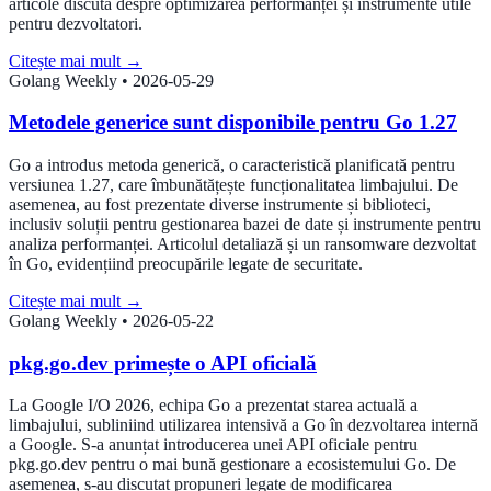
articole discută despre optimizarea performanței și instrumente utile
pentru dezvoltatori.
Citește mai mult
→
Golang Weekly
•
2026-05-29
Metodele generice sunt disponibile pentru Go 1.27
Go a introdus metoda generică, o caracteristică planificată pentru
versiunea 1.27, care îmbunătățește funcționalitatea limbajului. De
asemenea, au fost prezentate diverse instrumente și biblioteci,
inclusiv soluții pentru gestionarea bazei de date și instrumente pentru
analiza performanței. Articolul detaliază și un ransomware dezvoltat
în Go, evidențiind preocupările legate de securitate.
Citește mai mult
→
Golang Weekly
•
2026-05-22
pkg.go.dev primește o API oficială
La Google I/O 2026, echipa Go a prezentat starea actuală a
limbajului, subliniind utilizarea intensivă a Go în dezvoltarea internă
a Google. S-a anunțat introducerea unei API oficiale pentru
pkg.go.dev pentru o mai bună gestionare a ecosistemului Go. De
asemenea, s-au discutat propuneri legate de modificarea