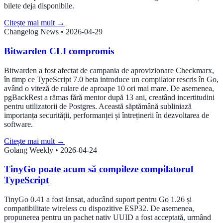
bilete deja disponibile.
Citește mai mult
→
Changelog News
•
2026-04-29
Bitwarden CLI compromis
Bitwarden a fost afectat de campania de aprovizionare Checkmarx,
în timp ce TypeScript 7.0 beta introduce un compilator rescris în Go,
având o viteză de rulare de aproape 10 ori mai mare. De asemenea,
pgBackRest a rămas fără mentor după 13 ani, creatând incertitudini
pentru utilizatorii de Postgres. Această săptămână subliniază
importanța securității, performanței și întreținerii în dezvoltarea de
software.
Citește mai mult
→
Golang Weekly
•
2026-04-24
TinyGo poate acum să compileze compilatorul
TypeScript
TinyGo 0.41 a fost lansat, aducând suport pentru Go 1.26 și
compatibilitate wireless cu dispozitive ESP32. De asemenea,
propunerea pentru un pachet nativ UUID a fost acceptată, urmând