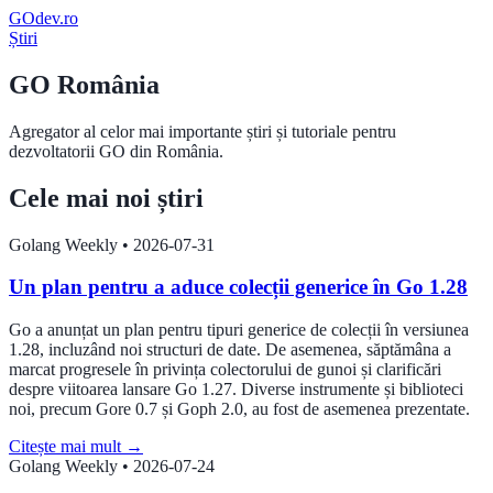
GOdev
.ro
Știri
GO România
Agregator al celor mai importante știri și tutoriale pentru
dezvoltatorii GO din România.
Cele mai noi știri
Golang Weekly
•
2026-07-31
Un plan pentru a aduce colecții generice în Go 1.28
Go a anunțat un plan pentru tipuri generice de colecții în versiunea
1.28, incluzând noi structuri de date. De asemenea, săptămâna a
marcat progresele în privința colectorului de gunoi și clarificări
despre viitoarea lansare Go 1.27. Diverse instrumente și biblioteci
noi, precum Gore 0.7 și Goph 2.0, au fost de asemenea prezentate.
Citește mai mult
→
Golang Weekly
•
2026-07-24