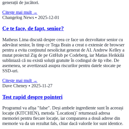
generații de jucători.
Citește mai mult
→
Changelog News
•
2025-12-01
Ce te face, de fapt, senior?
Matheus Lima discută despre ceea ce face un dezvoltator senior cu
adevărat senior, în timp ce Tega Brain a creat o extensie de browser
pentru a evita conținutul nesolicitat generat de AI. Andrew Kelley a
mutat proiectul Zig de pe GitHub pe Codeberg, iar Matias Heikkilä
subliniază că nu există soluții gratuite în codingul de tip vibe. De
asemenea, se avertizează asupra riscurilor pentru datele stocate pe
SSD-uri.
Citește mai mult
→
Dave Cheney
•
2025-11-27
Test rapid despre pointeri
Programul va afișa "false". Deși ambele ingrediente sunt în aceeași
locație (KITCHEN), metoda `Location()` returnează adresa
memoriei pentru fiecare locație, iar compararea a două adrese din
memorie va da un rezultat fals, chiar dacă valorile lor sunt identice.