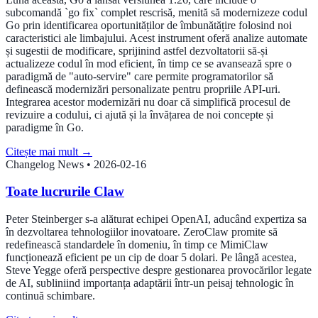
subcomandă `go fix` complet rescrisă, menită să modernizeze codul
Go prin identificarea oportunităților de îmbunătățire folosind noi
caracteristici ale limbajului. Acest instrument oferă analize automate
și sugestii de modificare, sprijinind astfel dezvoltatorii să-și
actualizeze codul în mod eficient, în timp ce se avansează spre o
paradigmă de "auto-servire" care permite programatorilor să
definească modernizări personalizate pentru propriile API-uri.
Integrarea acestor modernizări nu doar că simplifică procesul de
revizuire a codului, ci ajută și la învățarea de noi concepte și
paradigme în Go.
Citește mai mult
→
Changelog News
•
2026-02-16
Toate lucrurile Claw
Peter Steinberger s-a alăturat echipei OpenAI, aducând expertiza sa
în dezvoltarea tehnologiilor inovatoare. ZeroClaw promite să
redefinească standardele în domeniu, în timp ce MimiClaw
funcționează eficient pe un cip de doar 5 dolari. Pe lângă acestea,
Steve Yegge oferă perspective despre gestionarea provocărilor legate
de AI, subliniind importanța adaptării într-un peisaj tehnologic în
continuă schimbare.