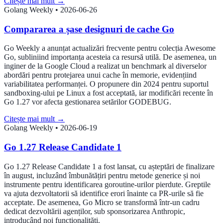
Citește mai mult
→
Golang Weekly
•
2026-06-26
Compararea a șase designuri de cache Go
Go Weekly a anunțat actualizări frecvente pentru colecția Awesome
Go, subliniind importanța acesteia ca resursă utilă. De asemenea, un
inginer de la Google Cloud a realizat un benchmark al diverselor
abordări pentru protejarea unui cache în memorie, evidențiind
variabilitatea performanței. O propunere din 2024 pentru suportul
sandboxing-ului pe Linux a fost acceptată, iar modificări recente în
Go 1.27 vor afecta gestionarea setărilor GODEBUG.
Citește mai mult
→
Golang Weekly
•
2026-06-19
Go 1.27 Release Candidate 1
Go 1.27 Release Candidate 1 a fost lansat, cu așteptări de finalizare
în august, incluzând îmbunătățiri pentru metode generice și noi
instrumente pentru identificarea goroutine-urilor pierdute. Greptile
va ajuta dezvoltatorii să identifice erori înainte ca PR-urile să fie
acceptate. De asemenea, Go Micro se transformă într-un cadru
dedicat dezvoltării agenților, sub sponsorizarea Anthropic,
introducând noi funcționalități.