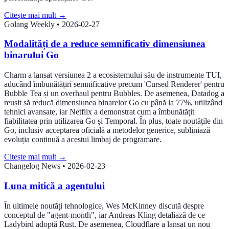
Citește mai mult
→
Golang Weekly
•
2026-02-27
Modalități de a reduce semnificativ dimensiunea
binarului Go
Charm a lansat versiunea 2 a ecosistemului său de instrumente TUI,
aducând îmbunătățiri semnificative precum 'Cursed Renderer' pentru
Bubble Tea și un overhaul pentru Bubbles. De asemenea, Datadog a
reușit să reducă dimensiunea binarelor Go cu până la 77%, utilizând
tehnici avansate, iar Netflix a demonstrat cum a îmbunătățit
fiabilitatea prin utilizarea Go și Temporal. În plus, toate noutățile din
Go, inclusiv acceptarea oficială a metodelor generice, subliniază
evoluția continuă a acestui limbaj de programare.
Citește mai mult
→
Changelog News
•
2026-02-23
Luna mitică a agentului
În ultimele noutăți tehnologice, Wes McKinney discută despre
conceptul de "agent-month", iar Andreas Kling detaliază de ce
Ladybird adoptă Rust. De asemenea, Cloudflare a lansat un nou