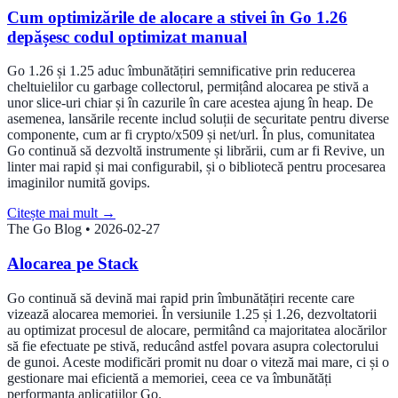
Cum optimizările de alocare a stivei în Go 1.26
depășesc codul optimizat manual
Go 1.26 și 1.25 aduc îmbunătățiri semnificative prin reducerea
cheltuielilor cu garbage collectorul, permițând alocarea pe stivă a
unor slice-uri chiar și în cazurile în care acestea ajung în heap. De
asemenea, lansările recente includ soluții de securitate pentru diverse
componente, cum ar fi crypto/x509 și net/url. În plus, comunitatea
Go continuă să dezvoltă instrumente și librării, cum ar fi Revive, un
linter mai rapid și mai configurabil, și o bibliotecă pentru procesarea
imaginilor numită govips.
Citește mai mult
→
The Go Blog
•
2026-02-27
Alocarea pe Stack
Go continuă să devină mai rapid prin îmbunătățiri recente care
vizează alocarea memoriei. În versiunile 1.25 și 1.26, dezvoltatorii
au optimizat procesul de alocare, permitând ca majoritatea alocărilor
să fie efectuate pe stivă, reducând astfel povara asupra colectorului
de gunoi. Aceste modificări promit nu doar o viteză mai mare, ci și o
gestionare mai eficientă a memoriei, ceea ce va îmbunătăți
performanța aplicațiilor Go.