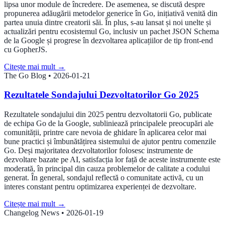
lipsa unor module de încredere. De asemenea, se discută despre
propunerea adăugării metodelor generice în Go, inițiativă venită din
partea unuia dintre creatorii săi. În plus, s-au lansat și noi unelte și
actualizări pentru ecosistemul Go, inclusiv un pachet JSON Schema
de la Google și progrese în dezvoltarea aplicațiilor de tip front-end
cu GopherJS.
Citește mai mult
→
The Go Blog
•
2026-01-21
Rezultatele Sondajului Dezvoltatorilor Go 2025
Rezultatele sondajului din 2025 pentru dezvoltatorii Go, publicate
de echipa Go de la Google, subliniează principalele preocupări ale
comunității, printre care nevoia de ghidare în aplicarea celor mai
bune practici și îmbunătățirea sistemului de ajutor pentru comenzile
Go. Deși majoritatea dezvoltatorilor folosesc instrumente de
dezvoltare bazate pe AI, satisfacția lor față de aceste instrumente este
moderată, în principal din cauza problemelor de calitate a codului
generat. În general, sondajul reflectă o comunitate activă, cu un
interes constant pentru optimizarea experienței de dezvoltare.
Citește mai mult
→
Changelog News
•
2026-01-19