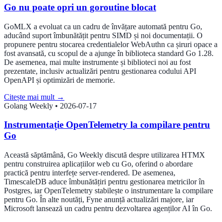
Go nu poate opri un goroutine blocat
GoMLX a evoluat ca un cadru de învățare automată pentru Go,
aducând suport îmbunătățit pentru SIMD și noi documentații. O
propunere pentru stocarea credentialelor WebAuthn ca șiruri opace a
fost avansată, cu scopul de a ajunge în biblioteca standard Go 1.28.
De asemenea, mai multe instrumente și biblioteci noi au fost
prezentate, inclusiv actualizări pentru gestionarea codului API
OpenAPI și optimizări de memorie.
Citește mai mult
→
Golang Weekly
•
2026-07-17
Instrumentație OpenTelemetry la compilare pentru
Go
Această săptămână, Go Weekly discută despre utilizarea HTMX
pentru construirea aplicațiilor web cu Go, oferind o abordare
practică pentru interfețe server-rendered. De asemenea,
TimescaleDB aduce îmbunătățiri pentru gestionarea metricilor în
Postgres, iar OpenTelemetry stabilește o instrumentare la compilare
pentru Go. În alte noutăți, Fyne anunță actualizări majore, iar
Microsoft lansează un cadru pentru dezvoltarea agenților AI în Go.