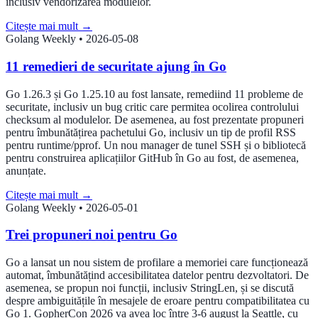
inclusiv vendorizarea modulelor.
Citește mai mult
→
Golang Weekly
•
2026-05-08
11 remedieri de securitate ajung în Go
Go 1.26.3 și Go 1.25.10 au fost lansate, remediind 11 probleme de
securitate, inclusiv un bug critic care permitea ocolirea controlului
checksum al modulelor. De asemenea, au fost prezentate propuneri
pentru îmbunătățirea pachetului Go, inclusiv un tip de profil RSS
pentru runtime/pprof. Un nou manager de tunel SSH și o bibliotecă
pentru construirea aplicațiilor GitHub în Go au fost, de asemenea,
anunțate.
Citește mai mult
→
Golang Weekly
•
2026-05-01
Trei propuneri noi pentru Go
Go a lansat un nou sistem de profilare a memoriei care funcționează
automat, îmbunătățind accesibilitatea datelor pentru dezvoltatori. De
asemenea, se propun noi funcții, inclusiv StringLen, și se discută
despre ambiguitățile în mesajele de eroare pentru compatibilitatea cu
Go 1. GopherCon 2026 va avea loc între 3-6 august la Seattle, cu