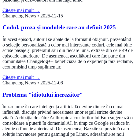
Citește mai mult
→
Changelog News
•
2025-12-15
Codul, proza și modulele care au definit 2025
În acest episod, autorul se abate de la formatul obișnuit, prezentând
o selecție personalizată a celor mai interesante coduri, cele mai bine
scrise pasaje și preferatul său din fiecare lună, extrase din cele 49 de
episoade anterioare. De asemenea, ascultătorii care fac parte din
comunitatea Changelog++ beneficiază de o experiență fără reclame,
economisind timp suplimentar.
Citește mai mult
→
Changelog News
•
2025-12-08
Problema "idiotului încrezător"
Într-o lume în care inteligența artificială devine din ce în ce mai
influentă, discuția privind necesitatea unor reguli stricte devine
vitală. Achiziția de către Anthropic a creatorilor lui Bun sugerează o
consolidare a puterii în domeniul AI, în timp ce Google readuce în
atenție o funcție anterioară. De asemenea, Bazzite se prezintă ca o
soluție inovatoare pentru gamingul pe Linux, adresându-se noii