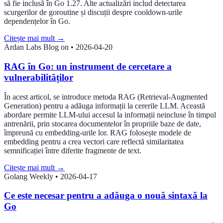
să fie inclusă în Go 1.27. Alte actualizări includ detectarea
scurgerilor de goroutine și discuții despre cooldown-urile
dependențelor în Go.
Citește mai mult
→
Ardan Labs Blog on
•
2026-04-20
RAG în Go: un instrument de cercetare a
vulnerabilităților
În acest articol, se introduce metoda RAG (Retrieval-Augmented
Generation) pentru a adăuga informații la cererile LLM. Această
abordare permite LLM-ului accesul la informații neincluse în timpul
antrenării, prin stocarea documentelor în propriile baze de date,
împreună cu embedding-urile lor. RAG folosește modele de
embedding pentru a crea vectori care reflectă similaritatea
semnificației între diferite fragmente de text.
Citește mai mult
→
Golang Weekly
•
2026-04-17
Ce este necesar pentru a adăuga o nouă sintaxă la
Go