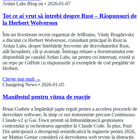
Ardan Labs Blog on
•
2026-01-07
Tot ce ai vrut să întrebi despre Rust – Răspunsuri de
la Herbert Wolverson
Într-un livestream recent organizat de JetBrains, Vitaly Bragilevsky
a discutat cu Herbert Wolverson, consultant principal în Rust la
Ardan Labs, despre întrebările frecvente ale dezvoltatorilor Rust,
atât începători, cât și avansați. Întreaga reluare a livestreamului este
disponibilă pe canalul Ardan Labs, iar pentru cei interesați, există și
un repo pe GitHub cu răspunsurile și exemplele de cod pregătite de
Herbert.
Citește mai mult
→
Changelog News
•
2026-01-05
Manifestul pentru viteza de reacție
Brian Guthrie a împărtășit șapte reguli pentru a accelera procesele de
dezvoltare software, în timp ce noi instrumente precum Continuous-
Claude-v2 și Gas Town promit să îmbunătățească gestionarea
contextului și orchestrarea agenților în Claude Code. În plus, Paul
Dix anticipează o divergență semnificativă în inginerie pentru 2026,
iar Mattias Geniar consideră că dezvoltarea web revine la distracție.