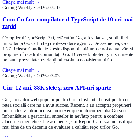
Citește mai mult
→
Golang Weekly
•
2026-07-10
Cum Go face compilatorul TypeScript de 10 ori mai
rapid
Compilerul TypeScript 7.0, refăcut în Go, a fost lansat, subliniind
importanța Go ca limbaj de dezvoltare agentic. De asemenea, Go
1.27 Release Candidate 2 este disponibil, alături de noi actualizări și
propuneri în cadrul comunității Go. Diverse biblioteci și instrumente
noi sunt prezentate, evidențiind evoluția ecosistemului Go.
Citește mai mult
→
Golang Weekly
•
2026-07-03
Gin: 12 ani, 88K stele și zero API-uri sparte
Gin, un cadru web popular pentru Go, a fost inițial creat pentru o
rețea socială care nu a avut succes. Recent, s-au acceptat propuneri
noi, inclusiv introducerea unor exemple în documentația Go și o
îmbunătățire a gestionării antetelor în net/http pentru a combate
atacurile cibernetice. De asemenea, Go Report Card s-a închis după
mai bine de un deceniu de evaluare a calității repo-urilor Go.