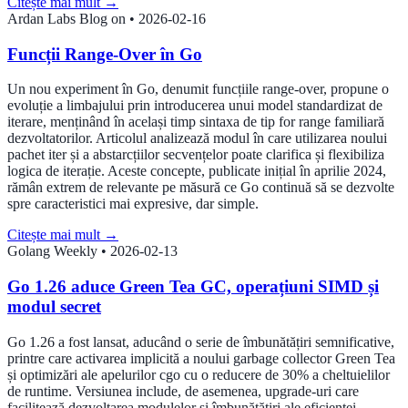
Citește mai mult
→
Ardan Labs Blog on
•
2026-02-16
Funcții Range-Over în Go
Un nou experiment în Go, denumit funcțiile range-over, propune o
evoluție a limbajului prin introducerea unui model standardizat de
iterare, menținând în același timp sintaxa de tip for range familiară
dezvoltatorilor. Articolul analizează modul în care utilizarea noului
pachet iter și a abstarcțiilor secvențelor poate clarifica și flexibiliza
logica de iterație. Aceste concepte, publicate inițial în aprilie 2024,
rămân extrem de relevante pe măsură ce Go continuă să se dezvolte
spre caracteristici mai expresive, dar simple.
Citește mai mult
→
Golang Weekly
•
2026-02-13
Go 1.26 aduce Green Tea GC, operațiuni SIMD și
modul secret
Go 1.26 a fost lansat, aducând o serie de îmbunătățiri semnificative,
printre care activarea implicită a noului garbage collector Green Tea
și optimizări ale apelurilor cgo cu o reducere de 30% a cheltuielilor
de runtime. Versiunea include, de asemenea, upgrade-uri care
facilitează dezvoltarea modulelor și îmbunătățiri ale eficienței