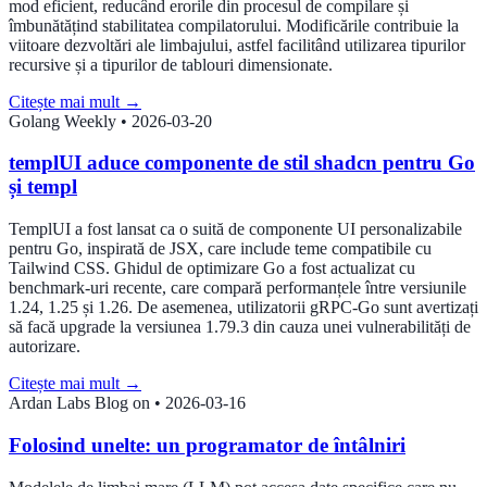
mod eficient, reducând erorile din procesul de compilare și
îmbunătățind stabilitatea compilatorului. Modificările contribuie la
viitoare dezvoltări ale limbajului, astfel facilitând utilizarea tipurilor
recursive și a tipurilor de tablouri dimensionate.
Citește mai mult
→
Golang Weekly
•
2026-03-20
templUI aduce componente de stil shadcn pentru Go
și templ
TemplUI a fost lansat ca o suită de componente UI personalizabile
pentru Go, inspirată de JSX, care include teme compatibile cu
Tailwind CSS. Ghidul de optimizare Go a fost actualizat cu
benchmark-uri recente, care compară performanțele între versiunile
1.24, 1.25 și 1.26. De asemenea, utilizatorii gRPC-Go sunt avertizați
să facă upgrade la versiunea 1.79.3 din cauza unei vulnerabilități de
autorizare.
Citește mai mult
→
Ardan Labs Blog on
•
2026-03-16
Folosind unelte: un programator de întâlniri