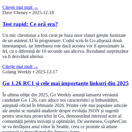
Citește mai mult
→
Dave Cheney
•
2025-12-18
Test rapid: Ce oră era?
Un mic chestionar a fost creat pe baza unor sfaturi greșite furnizate
de un asistent AI în programare. Codul scris în Go afișează două
timestampuri, iar întrebarea este dacă acestea vor fi aproximativ la
fel, cu o diferență de 10 secunde sau altceva. Rezultatul surprinzător
va fi dezvăluit ulterior.
Citește mai mult
→
Golang Weekly
•
2025-12-17
Go 1.26 RC1 și cele mai importante linkuri din 2025
În ultima ediție din 2025, Go Weekly anunță lansarea versiunii
candidate Go 1.26, care aduce noi caracteristici și îmbunătățiri,
așteptată oficial în februarie 2026. Printre cele mai populare articole
ale anului se numără analizele despre evoluția JSON și sugestii
pentru structura proiectelor în Go, demonstrând interesul activ al
comunității pentru inovații și optimizări. De asemenea, GopherCon
se va desfășura anul viitor în Seattle, ceea ce promite să adune
pasionați și dezvoltatori din întreaga lume.