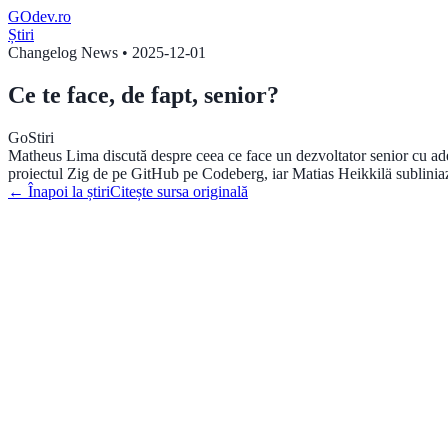
GOdev
.ro
Știri
Changelog News
•
2025-12-01
Ce te face, de fapt, senior?
Go
Stiri
Matheus Lima discută despre ceea ce face un dezvoltator senior cu ade
proiectul Zig de pe GitHub pe Codeberg, iar Matias Heikkilä subliniază 
←
Înapoi la știri
Citește sursa originală