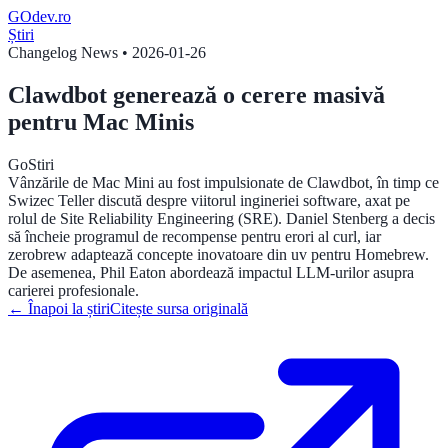
GOdev
.ro
Știri
Changelog News
•
2026-01-26
Clawdbot generează o cerere masivă
pentru Mac Minis
Go
Stiri
Vânzările de Mac Mini au fost impulsionate de Clawdbot, în timp ce
Swizec Teller discută despre viitorul ingineriei software, axat pe
rolul de Site Reliability Engineering (SRE). Daniel Stenberg a decis
să încheie programul de recompense pentru erori al curl, iar
zerobrew adaptează concepte inovatoare din uv pentru Homebrew.
De asemenea, Phil Eaton abordează impactul LLM-urilor asupra
carierei profesionale.
←
Înapoi la știri
Citește sursa originală